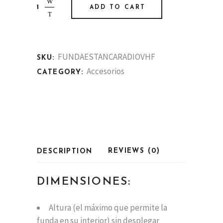
Funda
ADD TO CART
estanca
Radio
VHF
quantity
FUNDAESTANCARADIOVHF
SKU:
Accesorios
CATEGORY:
REVIEWS (0)
DESCRIPTION
DIMENSIONES:
Altura (el máximo que permite la
funda en su interior) sin desplegar