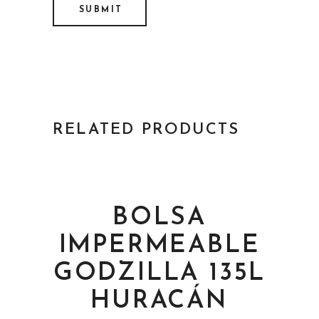
RELATED PRODUCTS
BOLSA
IMPERMEABLE
ADD TO CART
GODZILLA 135L
HURACÁN